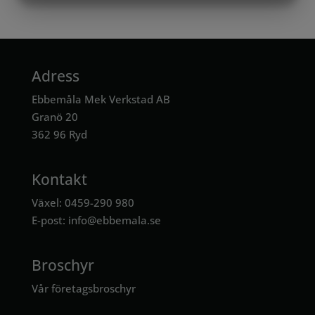
MARKETING
STATISTIK
Adress
Ebbemåla Mek Verkstad AB
Granö 20
362 96 Ryd
Kontakt
Växel: 0459-290 980
E-post:
info@ebbemala.se
Broschyr
Vår företagsbroschyr