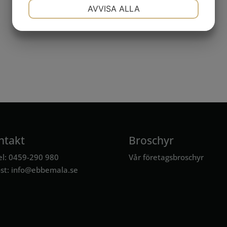
NÖDVÄNDIG
INSTÄLLNINGAR
AVVISA ALLA
JA
NEJ
JA
NEJ
MARKNADSFÖRING
STATISTIK
ntakt
Broschyr
el: 0459-290 980
Vår företagsbroschyr
st:
info@ebbemala.se