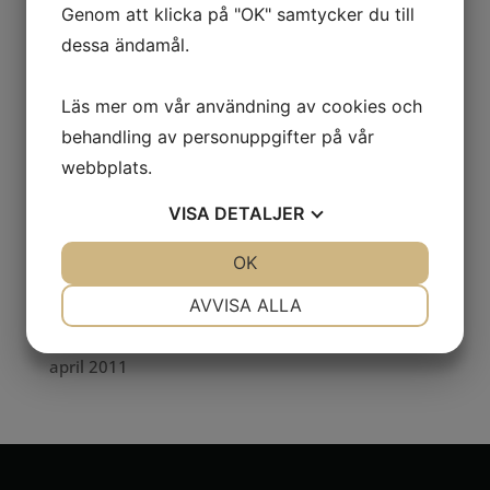
oktober 2016
Genom att klicka på "OK" samtycker du till
dessa ändamål.
december 2015
juli 2015
Läs mer om vår användning av cookies och
juli 2014
behandling av personuppgifter på vår
december 2013
webbplats.
april 2013
VISA
DETALJER
oktober 2012
september 2012
JA
NEJ
OK
JA
NEJ
maj 2012
NÖDVÄNDIG
INSTÄLLNINGAR
AVVISA ALLA
januari 2012
JA
NEJ
JA
NEJ
april 2011
MARKNADSFÖRING
STATISTIK