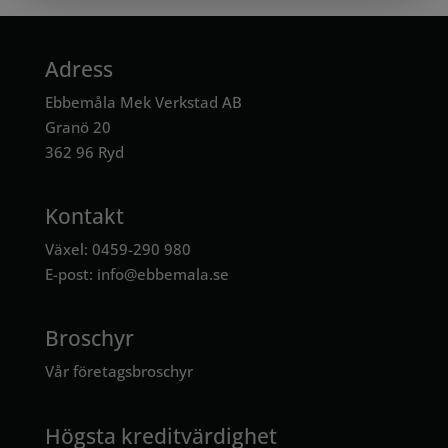
Adress
Ebbemåla Mek Verkstad AB
Granö 20
362 96 Ryd
Kontakt
Växel: 0459-290 980
E-post:
info@ebbemala.se
Broschyr
Vår företagsbroschyr
Högsta kreditvärdighet