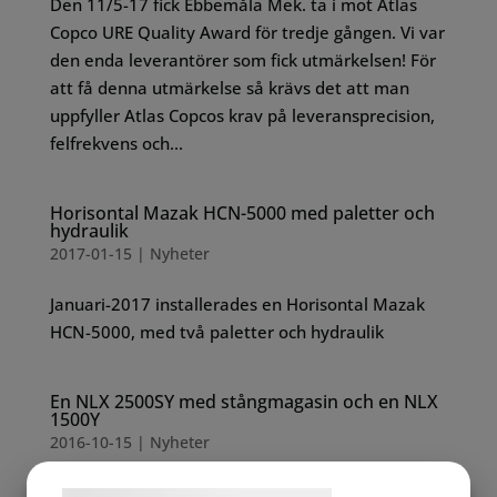
Den 11/5-17 fick Ebbemåla Mek. ta i mot Atlas
Copco URE Quality Award för tredje gången. Vi var
den enda leverantörer som fick utmärkelsen! För
att få denna utmärkelse så krävs det att man
uppfyller Atlas Copcos krav på leveransprecision,
felfrekvens och...
Horisontal Mazak HCN-5000 med paletter och
hydraulik
2017-01-15
|
Nyheter
Januari-2017 installerades en Horisontal Mazak
HCN-5000, med två paletter och hydraulik
En NLX 2500SY med stångmagasin och en NLX
1500Y
2016-10-15
|
Nyheter
Oktober-2016 installeras 2st DMG Mori svarvar.