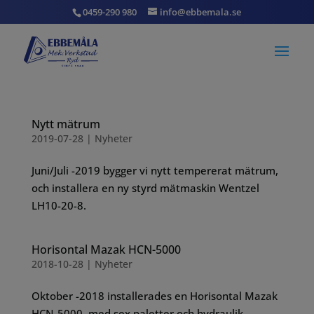
0459-290 980
info@ebbemala.se
Nytt mätrum
2019-07-28
|
Nyheter
Juni/Juli -2019 bygger vi nytt tempererat mätrum,
och installera en ny styrd mätmaskin Wentzel
LH10-20-8.
Horisontal Mazak HCN-5000
2018-10-28
|
Nyheter
Oktober -2018 installerades en Horisontal Mazak
HCN-5000, med sex paletter och hydraulik